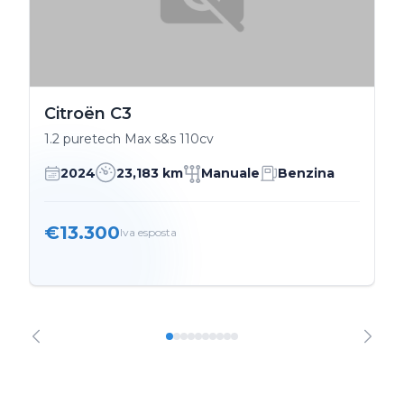
Citroën C3
1.2 puretech Max s&s 110cv
2024
23,183 km
Manuale
Benzina
€13.300
Iva esposta