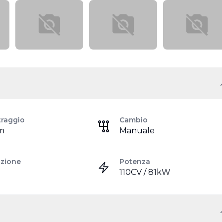
traggio
Cambio
m
Manuale
azione
Potenza
110CV / 81kW