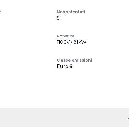
o
Neopatentati
Sì
Potenza
110CV / 81kW
Classe emissioni
Euro 6