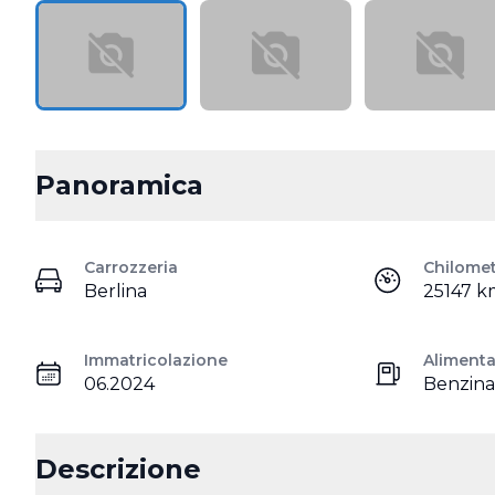
Panoramica
Carrozzeria
Chilome
Berlina
25147 k
Immatricolazione
Aliment
06.2024
Benzina
Descrizione