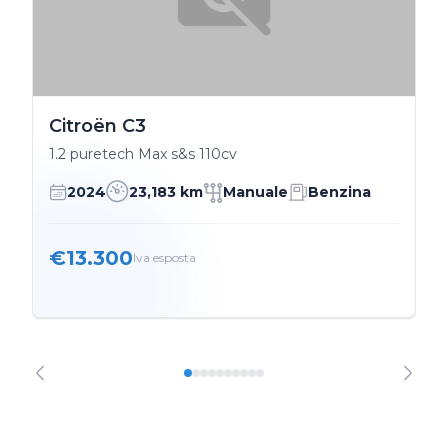
Citroën C3
1.2 puretech Max s&s 110cv
2024
23,183 km
Manuale
Benzina
€13.300
Iva esposta