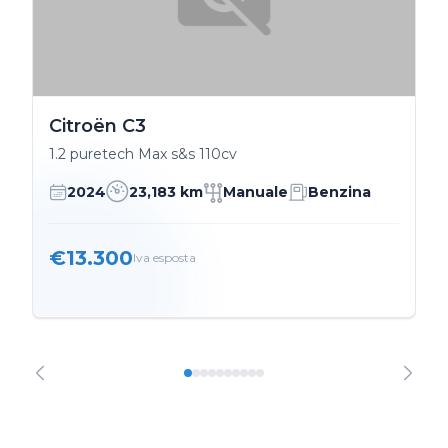
Citroën C3
1.2 puretech Max s&s 110cv
2024
23,183 km
Manuale
Benzina
€13.300
Iva esposta