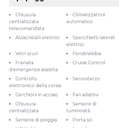
Chiusura
Climatizzatore
centralizzata
automatico
telecomandata
Alzacristalli elettrici
Specchietti laterali
elettrici
Vetri scuri
Fendinebbia
Frenata
Cruise Control
d'emergenza assistita
Controllo
Servosterzo
elettronico della corsia
Cerchioni in acciaio
Fari adattivi
Chiusura
Sensore di
centralizzata
luminosità
Sensore di pioggia
Porta sci