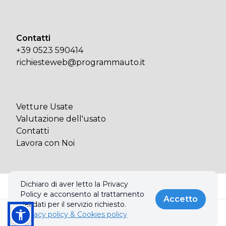
Contatti
+39 0523 590414
richiesteweb@programmauto.it
Vetture Usate
Valutazione dell'usato
Contatti
Lavora con Noi
Dichiaro di aver letto la Privacy
© 2026 PROGRAMMA AUTO SPA. Tutti i diritti riservati.
Policy e acconsento al trattamento
Privacy policy & Cookies policy
Accetto
dei dati per il servizio richiesto.
Privacy policy & Cookies policy
Chiama
Informazioni
Realizzato con