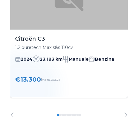
Citroën C3
1.2 puretech Max s&s 110cv
2024
23,183 km
Manuale
Benzina
€13.300
Iva esposta