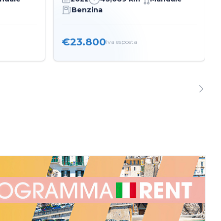
Benzina
€23.800
Iva esposta