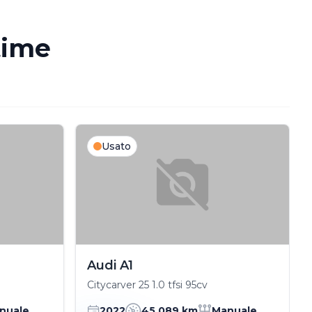
time
Usato
Audi A1
Citycarver 25 1.0 tfsi 95cv
nuale
2022
45,089 km
Manuale