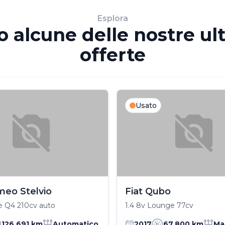
Esplora
o alcune delle nostre ul
offerte
Usato
meo Stelvio
Fiat Qubo
ce Q4 210cv auto
1.4 8v Lounge 77cv
126,691 km
Automatico
2017
67,800 km
Ma