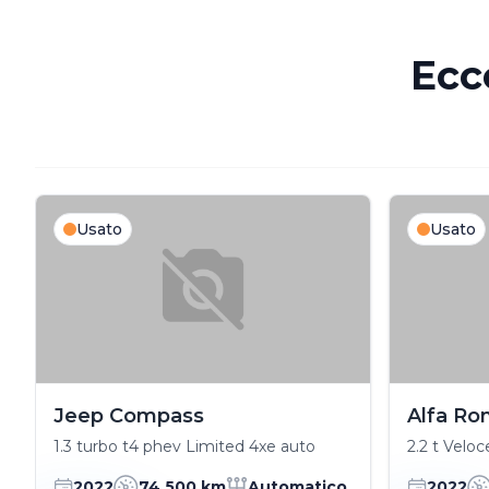
Ecc
Usato
Usato
Jeep Compass
Alfa Ro
1.3 turbo t4 phev Limited 4xe auto
2.2 t Velo
2022
74,500 km
Automatico
2022