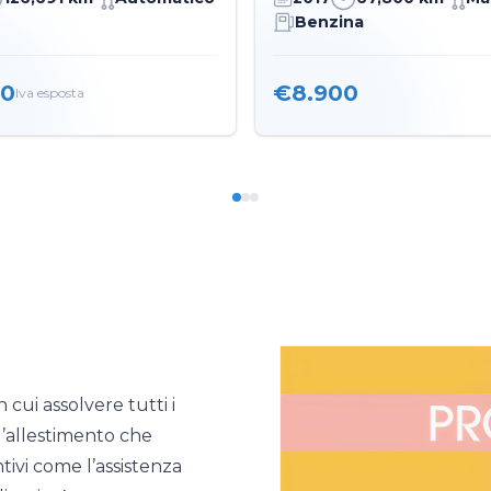
Benzina
00
€8.900
Iva esposta
cui assolvere tutti i
 l’allestimento che
untivi come l’assistenza