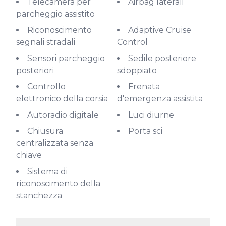
Telecamera per
Airbag laterali
parcheggio assistito
Riconoscimento
Adaptive Cruise
segnali stradali
Control
Sensori parcheggio
Sedile posteriore
posteriori
sdoppiato
Controllo
Frenata
elettronico della corsia
d'emergenza assistita
Autoradio digitale
Luci diurne
Chiusura
Porta sci
centralizzata senza
chiave
Sistema di
riconoscimento della
stanchezza