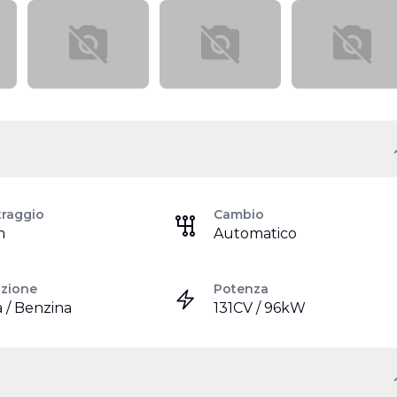
traggio
Cambio
m
Automatico
azione
Potenza
a / Benzina
131CV / 96kW