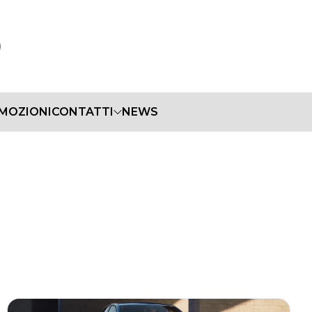
MOZIONI
CONTATTI
NEWS