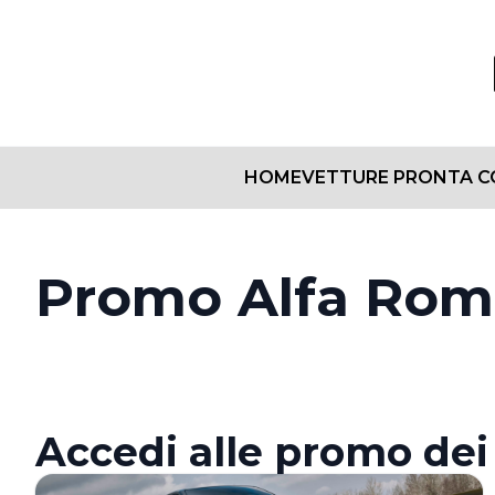
HOME
VETTURE PRONTA 
Promo Alfa Ro
Accedi alle promo dei