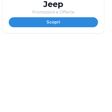
Jeep
Promozioni e Offerte
Scopri