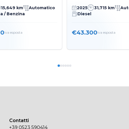
15,649 km
Automatico
2025
31,715 km
Aut
ca / Benzina
Diesel
00
€43.300
Iva esposta
Iva esposta
Contatti
+39 0523 590414