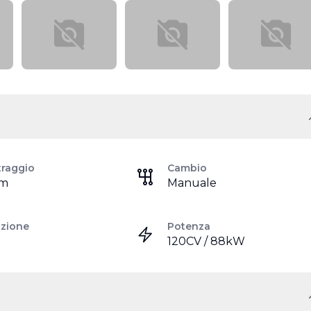
traggio
Cambio
km
Manuale
azione
Potenza
120CV / 88kW